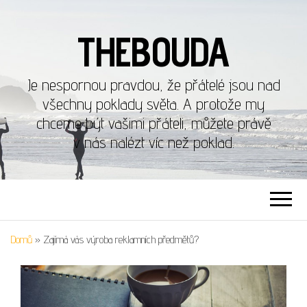
THEBOUDA
Je nespornou pravdou, že přátelé jsou nad
všechny poklady světa. A protože my
chceme být vašimi přáteli, můžete právě
v nás nalézt víc než poklad.
Domů
»
Zajímá vás výroba reklamních předmětů?