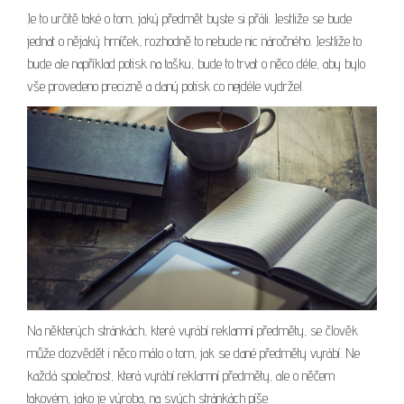
Je to určitě také o tom, jaký předmět byste si přáli. Jestliže se bude
jednat o nějaký hrníček, rozhodně to nebude nic náročného. Jestliže to
bude ale například potisk na tašku, bude to trvat o něco déle, aby bylo
vše provedeno precizně a daný potisk co nejdéle vydržel.
Na některých stránkách, které vyrábí reklamní předměty, se člověk
může dozvědět i něco málo o tom, jak se dané předměty vyrábí. Ne
každá společnost, která vyrábí reklamní předměty, ale o něčem
takovém, jako je výroba, na svých stránkách píše.