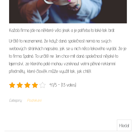
Každá firma jde na některé věci jinak a je potřeba to také tak brát.
Určitě to neznamená, že když daná společnost nemá na svých
webových stránkách napsáno, jak se u nich něco takového vyrábí, že je
to firma špatná. To určitě ne. Jen chce mít daná společnost nějaké to
tajemství, ze kterého poté mohou vzniknout velmi pěkné reklamní
předměty, které člověk může využít tak, jak chtěl.
4.1/5 - (13 votes)
Category
Podnikání
Vyhledávání