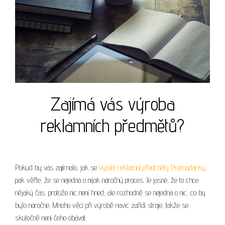
Zajímá vás výroba
reklamních předmětů?
Pokud by vás zajímalo, jak se
vyrábí reklamní předměty Promodarky
,
pak věřte, že se nejedná o nijak náročný proces. Je jasné, že to chce
nějaký čas, protože nic není hned, ale rozhodně se nejedná o nic, co by
bylo náročné. Mnoho věcí při výrobě navíc zařídí stroje, takže se
skutečně není čeho obávat.