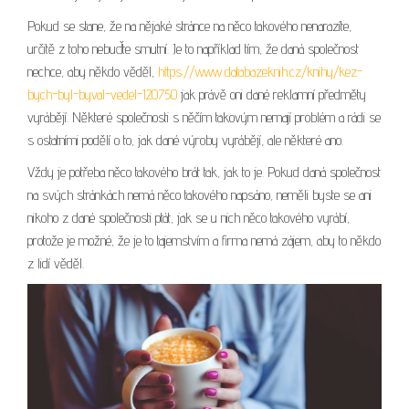
Pokud se stane, že na nějaké stránce na něco takového nenarazíte,
určitě z toho nebuďte smutní. Je to například tím, že daná společnost
nechce, aby někdo věděl,
https://www.databazeknih.cz/knihy/kez-
bych-byl-byval-vedel-120750
jak právě oni dané reklamní předměty
vyrábějí. Některé společnosti s něčím takovým nemají problém a rádi se
s ostatními podělí o to, jak dané výroby vyrábějí, ale některé ano.
Vždy je potřeba něco takového brát tak, jak to je. Pokud daná společnost
na svých stránkách nemá něco takového napsáno, neměli byste se ani
nikoho z dané společnosti ptát, jak se u nich něco takového vyrábí,
protože je možné, že je to tajemstvím a firma nemá zájem, aby to někdo
z lidí věděl.