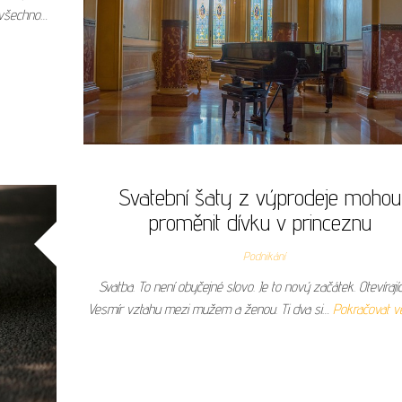
 všechno…
Svatební šaty z výprodeje mohou
proměnit dívku v princeznu
Podnikání
Svatba. To není obyčejné slovo. Je to nový začátek. Otevírajíc
Vesmír vztahu mezi mužem a ženou. Ti dva si…
Pokračovat ve