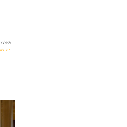
í části
vat ve