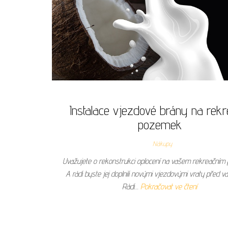
Instalace vjezdové brány na rekr
pozemek
Nákupy
Uvažujete o rekonstrukci oplocení na vašem rekreační
A rádi byste jej doplnili novými vjezdovými vraty před v
Rádi…
Pokračovat ve čtení