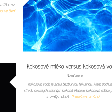
u 114 cm a
at ve čtení
Kokosové mléko versus kokosová v
Nezařazené
Kokosová voda je zcela bezbarvou tekutinou, která pocház
středu nezralých zelených kokosů. Naopak kokosové mléko p
ze zralých plodů…
Pokračovat ve čtení