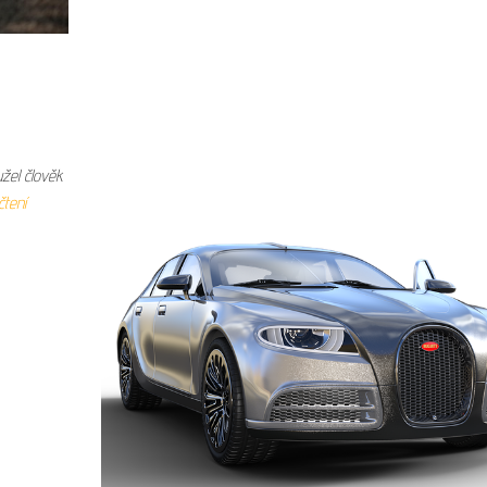
užel člověk
čtení