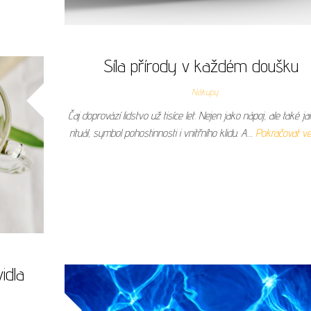
Síla přírody v každém doušku
Nákupy
Čaj doprovází lidstvo už tisíce let. Nejen jako nápoj, ale také ja
rituál, symbol pohostinnosti i vnitřního klidu. A…
Pokračovat ve
idla