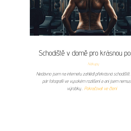
Schodiště v domě pro krásnou po
Nákupy
Nedávno jsem na internetu zahlédl překrásná schodiště, s
pár fotografií ve vysokém rozlišení a ani jsem nemus
výrobky…
Pokračovat ve čtení