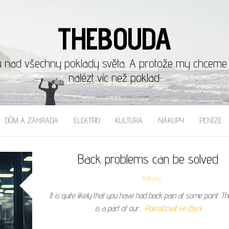
THEBOUDA
u nad všechny poklady světa. A protože my chceme b
nalézt víc než poklad.
DŮM A ZAHRADA
ELEKTRO
KULTURA
NÁKUPY
PENÍZE
Back problems can be solved
Nákupy
It is quite likely that you have had back pain at some point. T
is a part of our…
Pokračovat ve čtení