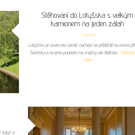
Stěhování do Lotyšska s velkým
kamionem na jeden zátah
Podnikání
Lotyšsko je severská země, nachází se přibližně na úrovni jižn
Švédska a na jeho podnebí má značný vliv Baltské…
Pokračo
čtení
, když si