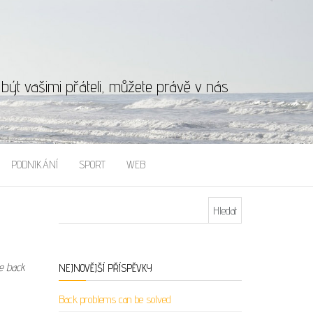
ýt vašimi přáteli, můžete právě v nás
PODNIKÁNÍ
SPORT
WEB
Vyhledávání
he back
NEJNOVĚJŠÍ PŘÍSPĚVKY
Back problems can be solved