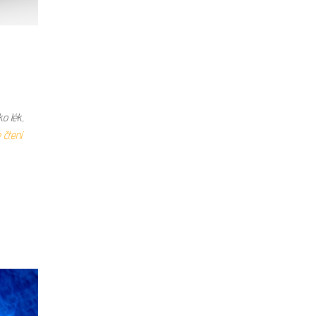
ko lék,
 čtení