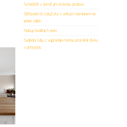
Schodiště v domě pro krásnou postavu
Stěhování do Lotyšska s velkým kamionem na
jeden zátah
Nákup kvalitních oken
Svatební šaty z výprodeje mohou proměnit dívku
v princeznu