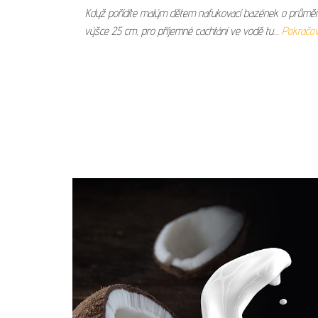
Když pořídíte malým dětem nafukovací bazének o průměr
výšce 25 cm, pro příjemné cachtání ve vodě tu…
Pokračov