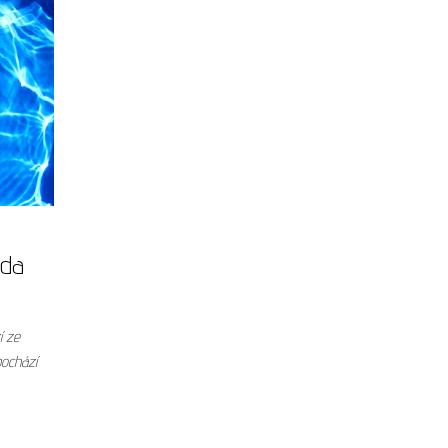
oda
í ze
ochází