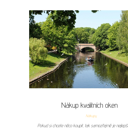
Nákup kvalitních oken
Nákupy
Pokud si chcete něco koupit, tak samozřejmě je nejlepší