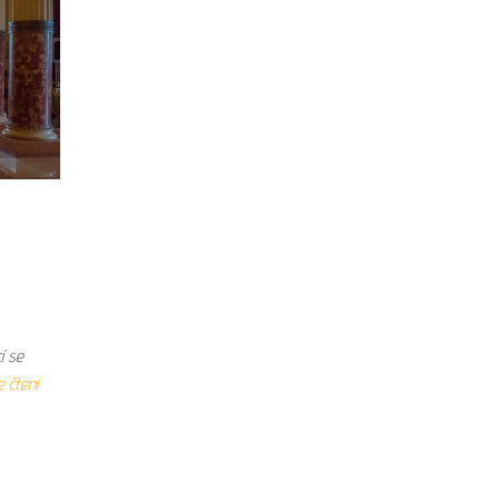
í se
 čtení