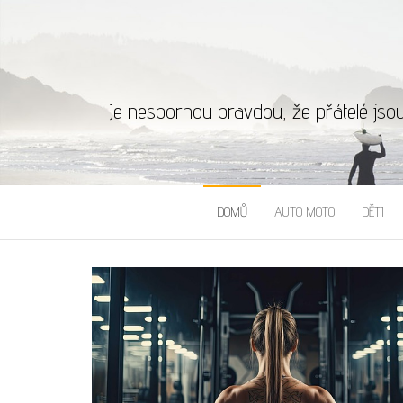
Je nespornou pravdou, že přátelé jso
DOMŮ
AUTO MOTO
DĚTI