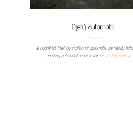
Ojetý automobil
Podnikání
Je hodně lidí, kteří by si přáli mít automobil, ale někdy boh
na nový automobil nemá, a tak se…
Pokračovat ve 