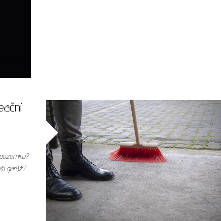
eační
m pozemku?
aši garáž?