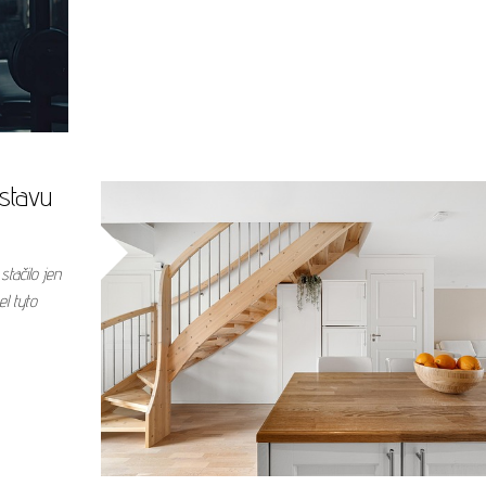
stavu
tačilo jen
el tyto