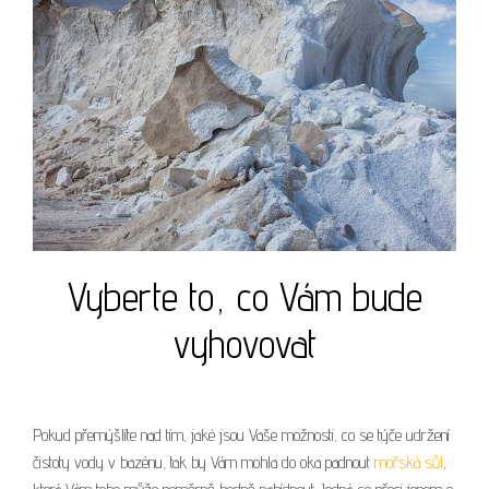
Vyberte to, co Vám bude
vyhovovat
Pokud přemýšlíte nad tím, jaké jsou Vaše možnosti, co se týče udržení
čistoty vody v bazénu, tak by Vám mohla do oka padnout
mořská sůl
,