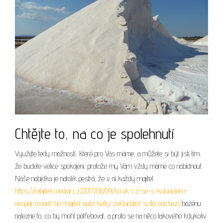
Chtějte to, na co je spolehnutí
Využijte tedy možností, které pro Vás máme, a můžete si být jistí tím,
že budete velice spokojeni, protože my Vám vždy máme co nabídnout.
Naše nabídka je natolik pestrá, že v ní každý majitel
https://retailek.mediar.cz/2017/08/09/kosik-cz-se-s-kolonialem-
nespoji-ovladl-ho-majitel-auto-kelly-zakladatel-sulta-odchazi/
bazénu
nalezne to, co by mohl potřebovat, a proto se na něco takového kdykoliv