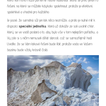
která Vám toho může poměrně hodně nabídnout. Jedná se přeci jenom o
řešení, na které se můžete kdykoliv spolehnout, protože je efektivní,
spolehlivé a vhodné pro každého.
Je jasné, že samotná sůl jen tak něco nezmůže, a proto je nutné mít k
dispozici
speciální jednotku
, která už dokáže ze soli uvolnit chlor,
který se ve vodě postará o to, aby bylo vše v tom nejlepším pořádku, a
Vy jste si s ničím nemuseli dělat starosti, což se samozřejmě hodí.
Uvidíte, že se Vám takové řešení bude líbit, protože voda ve Vašem
bazénu bude vždy krásně čistá.