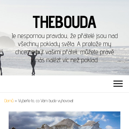
THEBOUDA
Je nespornou pravdou, že přátelé jsou nad
všechny poklady světa. A protože my
chceme být vašimi přáteli, můžete právě
v nás nalézt víc než poklad.
Domů
»
Vyberte to, co Vám bude vyhovovat