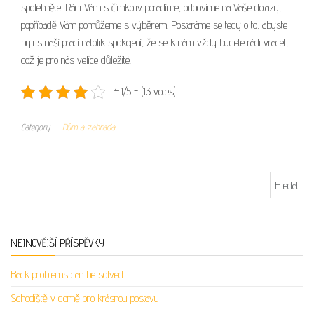
spolehněte. Rádi Vám s čímkoliv poradíme, odpovíme na Vaše dotazy,
popřípadě Vám pomůžeme s výběrem. Postaráme se tedy o to, abyste
byli s naší prací natolik spokojení, že se k nám vždy budete rádi vracet,
což je pro nás velice důležité.
4.1/5 - (13 votes)
Category
Dům a zahrada
Vyhledávání
NEJNOVĚJŠÍ PŘÍSPĚVKY
Back problems can be solved
Schodiště v domě pro krásnou postavu