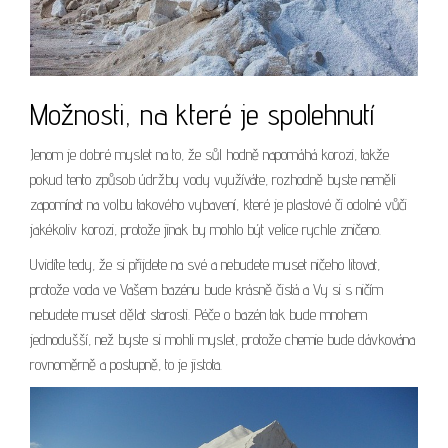
Možnosti, na které je spolehnutí
Jenom je dobré myslet na to, že sůl hodně napomáhá korozi, takže
pokud tento způsob údržby vody využíváte, rozhodně byste neměli
zapomínat na volbu takového vybavení, které je plastové či odolné vůči
jakékoliv korozi, protože jinak by mohlo být velice rychle zničeno.
Uvidíte tedy, že si přijdete na své a nebudete muset ničeho litovat,
protože voda ve Vašem bazénu bude krásně čistá a Vy si s ničím
nebudete muset dělat starosti. Péče o bazén tak bude mnohem
jednodušší, než byste si mohli myslet, protože chemie bude dávkována
rovnoměrně a postupně, to je jistota.