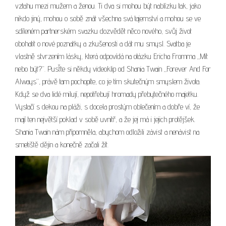
vztahu mezi mužem a ženou. Ti dva si mohou být nablízku tak, jako
nikdo jiný, mohou o sobě znát všechna svá tajemství a mohou se ve
sdíleném partnerském svazku dozvědět něco nového, svůj život
obohatit o nové poznatky a zkušenosti a dát mu smysl. Svatba je
vlastně stvrzením lásky, která odpovídá na otázku Ericha Fromma „Mít
nebo být?“. Pusťte si někdy videoklip od Shania Twain „Forever And For
Always“, právě tam pochopíte, co je tím skutečným smyslem života.
Když se dva lidé milují, nepotřebují hromady přebytečného majetku.
Vystačí s dekou na pláži, s docela prostým oblečením a dobře ví, že
mají ten největší poklad v sobě uvnitř, a že jej má i jejich protějšek.
Shania Twain nám připomněla, abychom odložili závist a nenávist na
smetiště dějin a konečně začali žít.