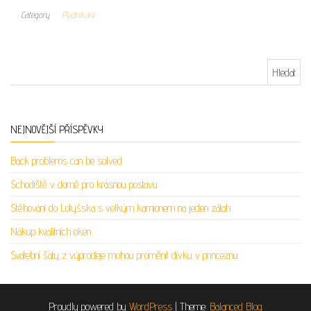
Category
Podnikání
Vyhledávání
NEJNOVĚJŠÍ PŘÍSPĚVKY
Back problems can be solved
Schodiště v domě pro krásnou postavu
Stěhování do Lotyšska s velkým kamionem na jeden zátah
Nákup kvalitních oken
Svatební šaty z výprodeje mohou proměnit dívku v princeznu
Proudly powered by
WordPress
|
Theme:
Balanced Blog