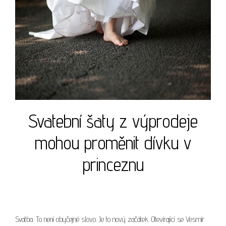
Svatební šaty z výprodeje
mohou proměnit dívku v
princeznu
Svatba. To není obyčejné slovo. Je to nový začátek. Otevírající se Vesmír