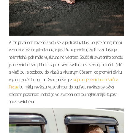
A ten první den nového života se vyplatí oslavit tak, abyste na něj mohli
vzpomínat až do jeho konce, a jestliže je pravdou, že lidská duše je
nesmrtelná, pak máte vystaráno na věčnost. Součástí svatebního obřadu
jsou svatební šaty. Umíte si představit svatbu bez krásných bílých šatů
s vlečkou, s ozdobou do vlasů a vkusným účesem, co promění dívku
v princeznu? Já tedy ne. Svatební šaty z
výprodeje svatebních šatů v
Praze
by měly nevěstu vyzdvihnout do popředí, nevěsta se stává
středem pozornosti, neboť je ve svatební den tou nejkrásnější bytostí
mezi svatebčany.