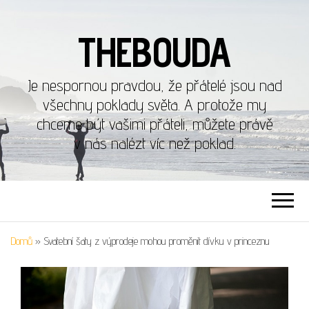
THEBOUDA
Je nespornou pravdou, že přátelé jsou nad
všechny poklady světa. A protože my
chceme být vašimi přáteli, můžete právě
v nás nalézt víc než poklad.
Domů
»
Svatební šaty z výprodeje mohou proměnit dívku v princeznu