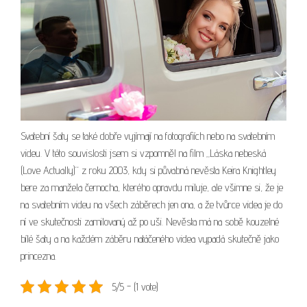
Svatební šaty se také dobře vyjímají na fotografiích nebo na svatebním
videu. V této souvislosti jsem si vzpomněl na film „Láska nebeská
(Love Actually)“ z roku 2003, kdy si půvabná nevěsta Keira Knightley
bere za manžela černocha, kterého opravdu miluje, ale všimne si, že je
na svatebním videu na všech záběrech jen ona, a že tvůrce videa je do
ní ve skutečnosti zamilovaný až po uši. Nevěsta má na sobě kouzelné
bílé šaty a na každém záběru natáčeného videa vypadá skutečně jako
princezna.
5/5 - (1 vote)