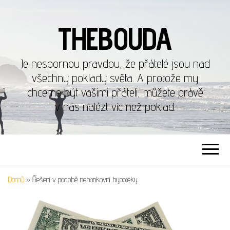
THEBOUDA
Je nespornou pravdou, že přátelé jsou nad
všechny poklady světa. A protože my
chceme být vašimi přáteli, můžete právě
v nás nalézt víc než poklad.
Domů
»
Řešení v podobě nebankovní hypotéky