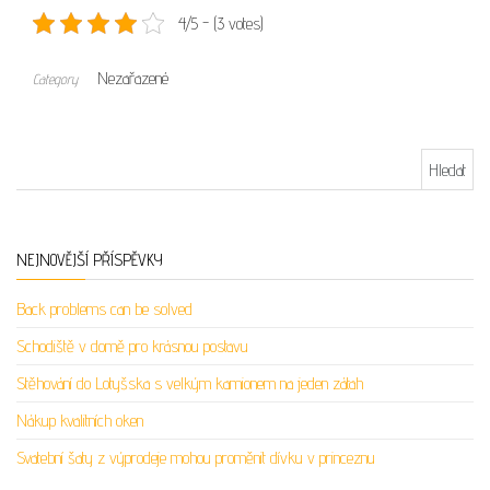
4/5 - (3 votes)
Nezařazené
Category
Vyhledávání
NEJNOVĚJŠÍ PŘÍSPĚVKY
Back problems can be solved
Schodiště v domě pro krásnou postavu
Stěhování do Lotyšska s velkým kamionem na jeden zátah
Nákup kvalitních oken
Svatební šaty z výprodeje mohou proměnit dívku v princeznu