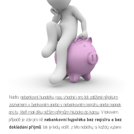
Nadto,
nebankovní hypotéky jsou vhodné i pro lidi zatížené nějakým
záznamem v bankovním anebo v nebankovním registru anebo naopak
pro ty, kteří mají díky nižším příjmům hluboko do kapsy
. V takovém
případě je zde pro ně
nebankovní hypotéka bez registru a bez
dokládání příjmů
. Jak je tedy vidět, z této nabídky si každý vybere.