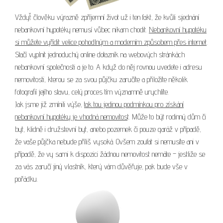
Vždyť člověku výrazně zpříjemní život už i ten fakt, že kvůli sjednání
nebankovní hypotéky nemusí vůbec nikam chodit.
Nebankovní hypotéku
si můžete vyřídit velice pohodlným a moderním způsobem přes internet
.
Stačí vyplnit jednoduchý online dotazník na webových stránkách
nebankovní společnosti a je to. A když do něj rovnou uvedete i adresu
nemovitosti, kterou se za svou půjčku zaručíte a přiložíte několik
fotografií jejího stavu, celý proces tím významně urychlíte.
Jak jsme již zmínili výše,
tak tou jedinou podmínkou pro získání
nebankovní hypotéky je vhodná nemovitos
t. Může to být rodinný dům či
byt, klidně i družstevní byt, anebo pozemek či pouze garáž v případě,
že vaše půjčka nebude příliš vysoká. Ovšem zoufat si nemusíte ani v
případě, že vy sami k dispozici žádnou nemovitost nemáte – jestliže se
za vás zaručí jiný vlastník, který vám důvěřuje, pak bude vše v
pořádku.