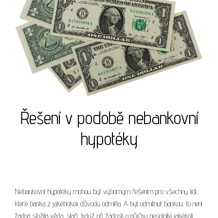
Řešení v podobě nebankovní
hypotéky
Nebankovní hypotéky mohou být výborným řešením pro všechny lidi,
které banka z jakéhokoli důvodu odmítla. A být odmítnut bankou, to není
žádná složitá věda, stačí, když při žádosti o půjčku nesplníte jakékoli