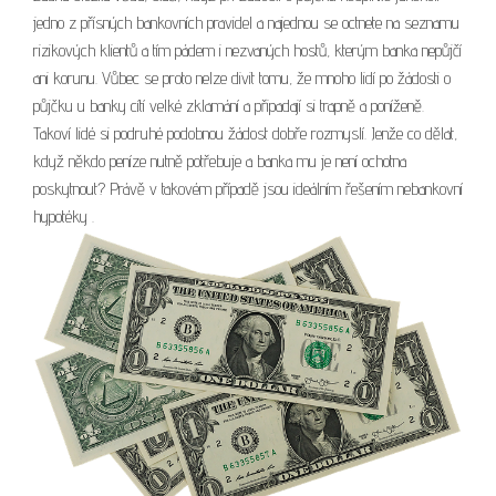
jedno z přísných bankovních pravidel a najednou se octnete na seznamu
rizikových klientů a tím pádem i nezvaných hostů, kterým banka nepůjčí
ani korunu. Vůbec se proto nelze divit tomu, že mnoho lidí po žádosti o
půjčku u banky cítí velké zklamání a připadají si trapně a poníženě.
Takoví lidé si podruhé podobnou žádost dobře rozmyslí. Jenže co dělat,
když někdo peníze nutně potřebuje a banka mu je není ochotna
poskytnout? Právě v takovém případě jsou ideálním řešením nebankovní
hypotéky .