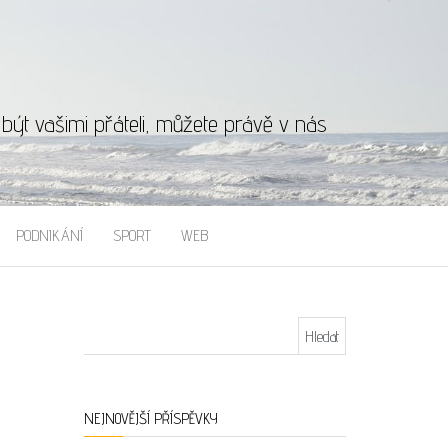
ýt vašimi přáteli, můžete právě v nás
PODNIKÁNÍ
SPORT
WEB
Vyhledávání
NEJNOVĚJŠÍ PŘÍSPĚVKY