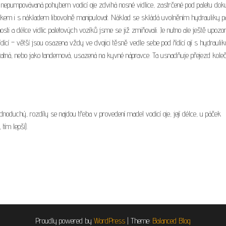
 nepumpovávaná pohybem vodicí oje zdvihá nosné vidlice, zastrčené pod paletu doku
zíkem i s nákladem libovolně manipulovat. Náklad se skládá uvolněním hydrauliky 
osti a délce vidlic paletových vozíků jsme se již zmiňovali. Je nutno ale ještě upozor
dící – větší jsou osazena vždy ve dvojici těsně vedle sebe pod řídící ojí s hydraulik
atná, nebo jako tandemová, usazená na kyvné nápravce. Ta usnadňuje přejezd kole
noduchý, rozdíly se najdou třeba v provedení madel vodicí oje, její délce, u páček
tím lepší).
Proudly powered by
WordPress
|
Theme:
Balanced Blog