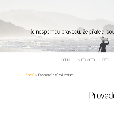
Je nespornou pravdou, že přátelé jso
DOMŮ
AUTO MOTO
DĚTI
Domů
»
Provedení a různé varianty
Provede