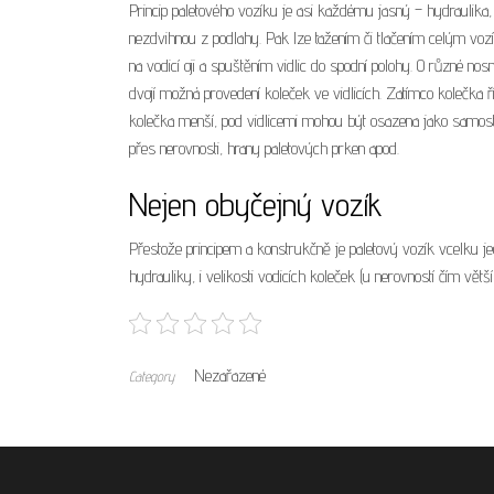
Princip paletového vozíku je asi každému jasný – hydraulika,
nezdvihnou z podlahy. Pak lze tažením či tlačením celým vo
na vodicí oji a spuštěním vidlic do spodní polohy. O různé nosn
dvojí možná provedení koleček ve vidlicích. Zatímco kolečka ří
kolečka menší, pod vidlicemi mohou být osazena jako samost
přes nerovnosti, hrany paletových prken apod.
Nejen obyčejný vozík
Přestože principem a konstrukčně je
paletový vozík
vcelku jed
hydrauliky, i velikosti vodicích koleček (u nerovností čím větší, 
Nezařazené
Category