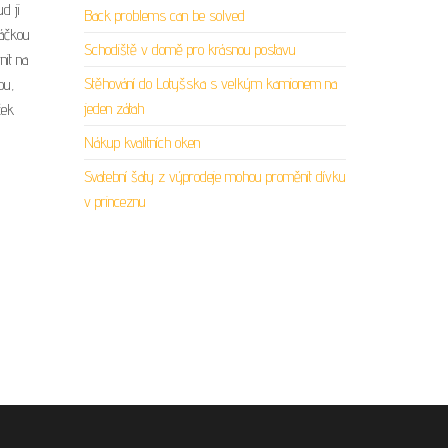
d ji
Back problems can be solved
páčkou
Schodiště v domě pro krásnou postavu
nit na
Stěhování do Lotyšska s velkým kamionem na
ou,
jeden zátah
ček
Nákup kvalitních oken
Svatební šaty z výprodeje mohou proměnit dívku
v princeznu