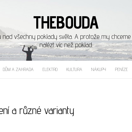
THEBOUDA
u nad všechny poklady světa. A protože my chceme b
nalézt víc než poklad.
DŮM A ZAHRADA
ELEKTRO
KULTURA
NÁKUPY
PENÍZE
ní a různé varianty