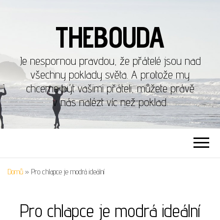
THEBOUDA
Je nespornou pravdou, že přátelé jsou nad
všechny poklady světa. A protože my
chceme být vašimi přáteli, můžete právě
v nás nalézt víc než poklad.
Domů
»
Pro chlapce je modrá ideální
Pro chlapce je modrá ideální