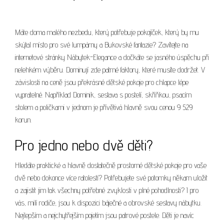
Máte doma malého nezbedu, který potřebuje pokojíček, který by mu
skýtal místo pro své lumpárny a Bukovské fantazie? Zavítejte na
internetové stránky Nábytek-Elegance a dočkáte se jasného úspěchu při
nelehkém výběru. Dominují zde patrné faktory, které musíte dodržet. V
závislosti na ceně jsou překrásné dětské pokoje pro chlapce lépe
vypratelné. Například Dominik, sestava s postelí, skříňkou, psacím
stolem a poličkami v jednom je přívětivá hlavně svou cenou 9 529
korun.
Pro jedno nebo dvě děti?
Hledáte praktické a hlavně dostatečně prostorné
dětské pokoje
pro vaše
dvě nebo dokonce více ratolestí? Potřebujete své potomky někam uložit
a zajistit jim tak všechny potřebné zvyklosti v plné pohodlnosti? I pro
vás, milí rodiče, jsou k dispozici báječné a obrovské sestavy nábytku.
Nejlepším a nejchytřejším pojetím jsou patrové postele. Děti je navíc