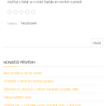
zbožňují a hádají se o místa! Dopřejte jim komfort a pohodlí.
Nezařazené
Category
Vyhledávání
NEJNOVĚJŠÍ PŘÍSPĚVKY
Back problems can be solved
Schodiště v domě pro krásnou postavu
Stěhování do Lotyšska s velkým kamionem na jeden zátah
Nákup kvalitních oken
Svatební šaty z výprodeje mohou proměnit dívku v princeznu