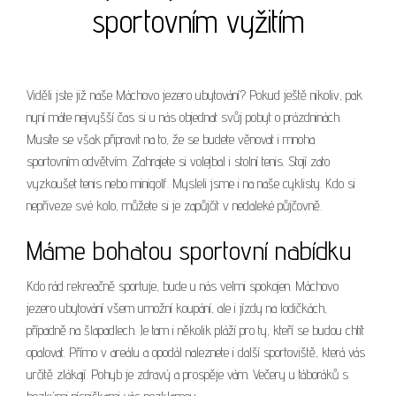
sportovním vyžitím
Viděli jste již naše
Máchovo jezero ubytování
? Pokud ještě nikoliv, pak
nyní máte nejvyšší čas si u nás objednat svůj pobyt o prázdninách.
Musíte se však připravit na to, že se budete věnovat i mnoha
sportovním odvětvím. Zahrajete si volejbal i stolní tenis. Stojí zato
vyzkoušet tenis nebo minigolf. Mysleli jsme i na naše cyklisty. Kdo si
nepřiveze své kolo, můžete si je zapůjčit v nedaleké půjčovně.
Máme bohatou sportovní nabídku
Kdo rád rekreačně sportuje, bude u nás velmi spokojen. Máchovo
jezero ubytování všem umožní koupání, ale i jízdy na lodičkách,
případně na šlapadlech. Je tam i několik pláží pro ty, kteří se budou chtít
opalovat. Přímo v areálu a opodál naleznete i další sportoviště, která vás
určitě zlákají. Pohyb je zdravý a prospěje vám. Večery u táboráků s