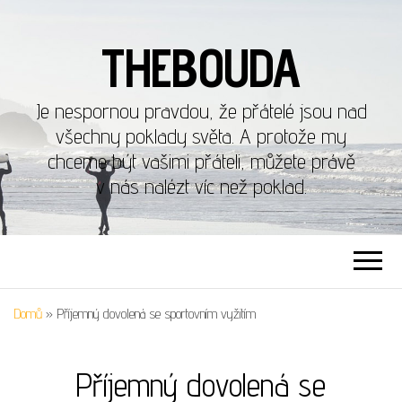
THEBOUDA
Je nespornou pravdou, že přátelé jsou nad
všechny poklady světa. A protože my
chceme být vašimi přáteli, můžete právě
v nás nalézt víc než poklad.
Domů
»
Příjemný dovolená se sportovním vyžitím
Příjemný dovolená se