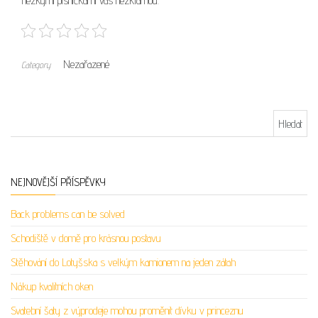
hezkými písničkami vás nezklamou.
Nezařazené
Category
Vyhledávání
NEJNOVĚJŠÍ PŘÍSPĚVKY
Back problems can be solved
Schodiště v domě pro krásnou postavu
Stěhování do Lotyšska s velkým kamionem na jeden zátah
Nákup kvalitních oken
Svatební šaty z výprodeje mohou proměnit dívku v princeznu