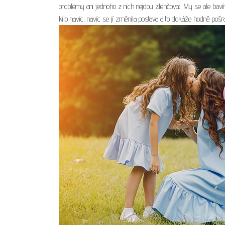
problémy ani jednoho z nich nejdou zlehčovat. My se ale ba
kilo navíc, navíc se jí změnila postava a to dokáže hodně pošr