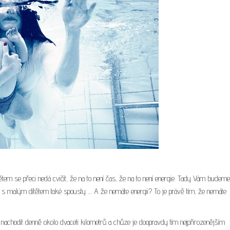
tem se přeci nedá cvičit, že na to není čas, že na to není energie. Tady Vám budeme
e s malým dítětem také spousty … A že nemáte energii? To je právě tím, že nemáte
achodit denně okolo dvaceti kilometrů a chůze je doopravdy tím nejpřirozenějším