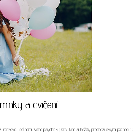
minky a cvičení
 tatínkové. Teď nemyslíme psychický stav, tam si každý prochází svými pochody 