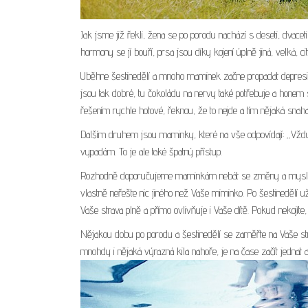
Jak jsme již řekli, žena se po porodu nachází s deseti, dvaceti 
hormony se jí bouří, prsa jsou díky kojení úplně jiná, velká, citl
Uběhne šestinedělí a mnoho maminek začne propadat depresi ze
jsou tak dobré, tu čokoládu na nervy také potřebuje a hone
řešením rychle hotové, řeknou, že to nejde a tím nějaká snaha 
Dalším druhem jsou maminky, které na vše odpovídají: „Vždyť 
vypadám. To je ale také špatný přístup.
Rozhodně doporučujeme maminkám nebát se změny a myslet na 
vlastně neřešte nic jiného než Vaše miminko. Po šestinedělí už
Vaše strava plně a přímo ovlivňuje i Vaše dítě. Pokud nekojíte,
Nějakou dobu po porodu a šestinedělí se zaměřte na Vaše stra
mnohdy i nějaká výrazná kila nahoře, je na čase začít jednat a