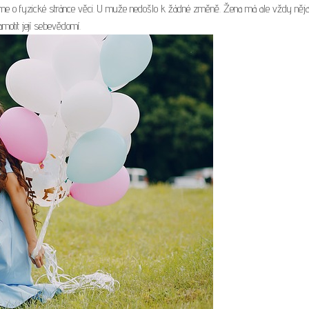
víme o fyzické stránce věci. U muže nedošlo k žádné změně. Žena má ale vždy něja
amotit její sebevědomí.