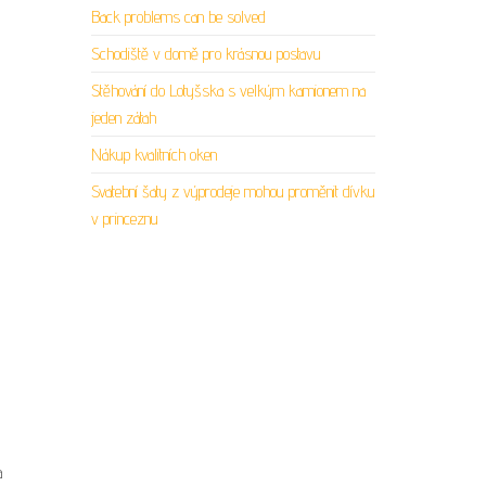
Back problems can be solved
Schodiště v domě pro krásnou postavu
Stěhování do Lotyšska s velkým kamionem na
jeden zátah
Nákup kvalitních oken
Svatební šaty z výprodeje mohou proměnit dívku
v princeznu
a