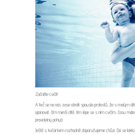
Začněte cvičit!
A teď se na nás zase obrátí spousta protestů, že s malým dítě
oponovat, čím menší dítě, tím lépe se s ním cvičím, času mát
pravidelný pohyb.
Ještě s kočárkem rozhodně doporučujeme chůzi. Dá se takto n