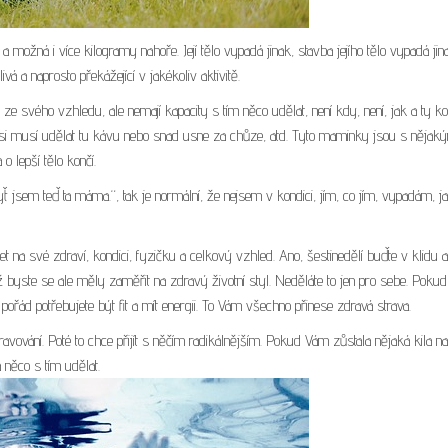
a možná i více kilogramy nahoře. Její tělo vypadá jinak, stavba jejího tělo vypadá jin
ivá a naprosto překážející v jakékoliv aktivitě.
 svého vzhledu, ale nemají kapacity s tím něco udělat, není kdy, není, jak a ty k
m si musí udělat tu kávu nebo snad usne za chůze, atd. Tyto maminky jsou s nějak
o lepší tělo končí.
jsem teď ta máma.“, tak je normální, že nejsem v kondici, jím, co jím, vypadám, j
své zdraví, kondici, fyzičku a celkový vzhled. Ano, šestinedělí buďte v klidu a
 byste se ale měly zaměřit na zdravý životní styl. Neděláte to jen pro sebe. Pokud k
 pořád potřebujete být fit a mít energii. To Vám všechno přinese zdravá strava.
vování. Poté to chce přijít s něčím radikálnějším. Pokud Vám zůstala nějaká kila na
 něco s tím udělat.