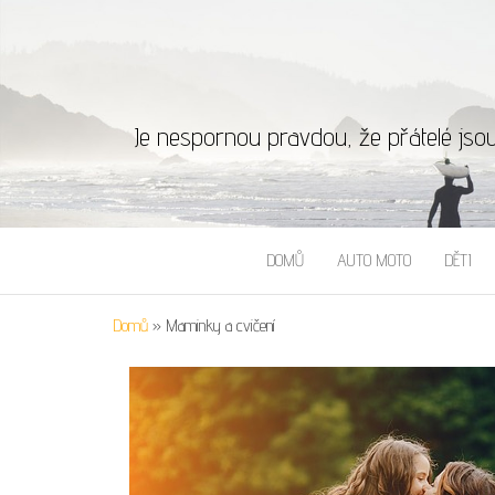
Je nespornou pravdou, že přátelé jso
DOMŮ
AUTO MOTO
DĚTI
Domů
»
Maminky a cvičení