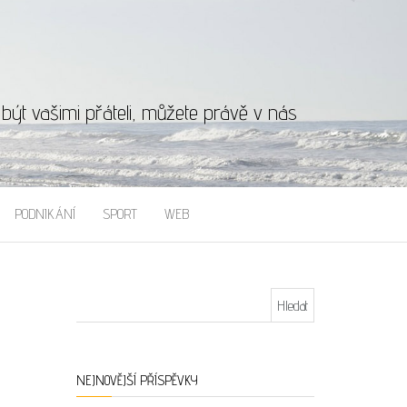
ýt vašimi přáteli, můžete právě v nás
PODNIKÁNÍ
SPORT
WEB
Vyhledávání
NEJNOVĚJŠÍ PŘÍSPĚVKY