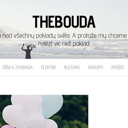
THEBOUDA
u nad všechny poklady světa. A protože my chceme b
nalézt víc než poklad.
DŮM A ZAHRADA
ELEKTRO
KULTURA
NÁKUPY
PENÍZE