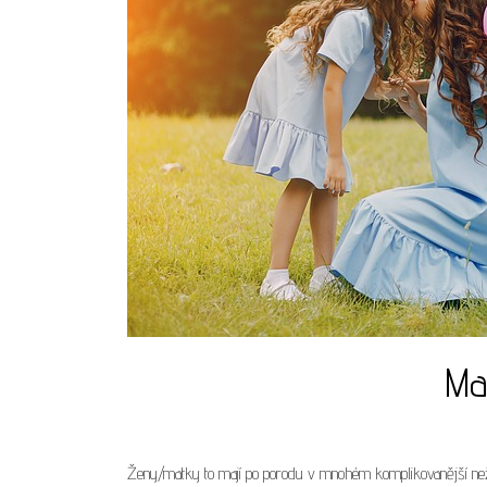
Ma
Ženy/matky to mají po porodu v mnohém komplikovanější než