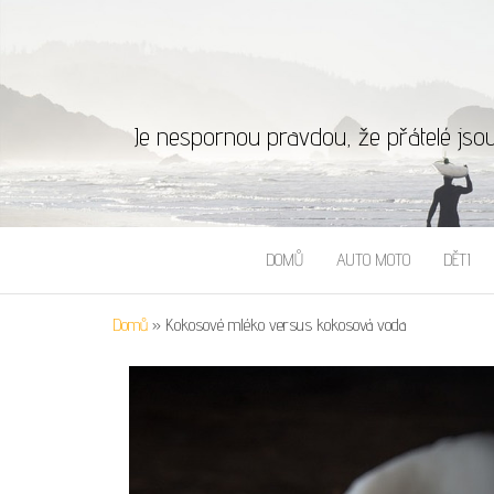
Je nespornou pravdou, že přátelé jso
DOMŮ
AUTO MOTO
DĚTI
Domů
»
Kokosové mléko versus kokosová voda