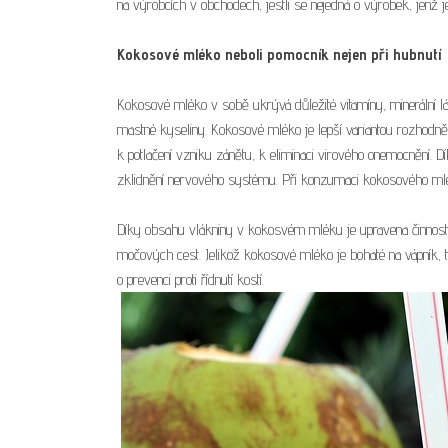
na výrobcích v obchodech, jestli se nejedná o výrobek, jenž j
Kokosové mléko neboli pomocník nejen při hubnutí
Kokosové mléko v sobě ukrývá důležité vitamíny, minerální 
mastné kyseliny. Kokosové mléko je lepší variantou rozhodn
k potlačení vzniku zánětu, k eliminaci virového onemocnění. 
zklidnění nervového systému. Při konzumaci kokosového mléka je
Díky obsahu vlákniny v kokosvém mléku je upravena činnost t
močových cest. Jelikož kokosové mléko je bohaté na vápník, 
o prevenci proti řídnutí kostí.