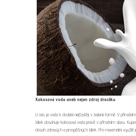
Kokosová voda aneb nejen zdroj draslíku
U nás je voda k dostání nejčastěji v balené formě. V přírodn
látek obsahuje kokosová voda právě v přírodním stavu. Kupova
obsah zdravých a prospěšných látek. Pro maximální využití je