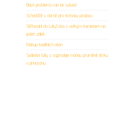
Back problems can be solved
Schodiště v domě pro krásnou postavu
Stěhování do Lotyšska s velkým kamionem na
jeden zátah
Nákup kvalitních oken
Svatební šaty z výprodeje mohou proměnit dívku
v princeznu