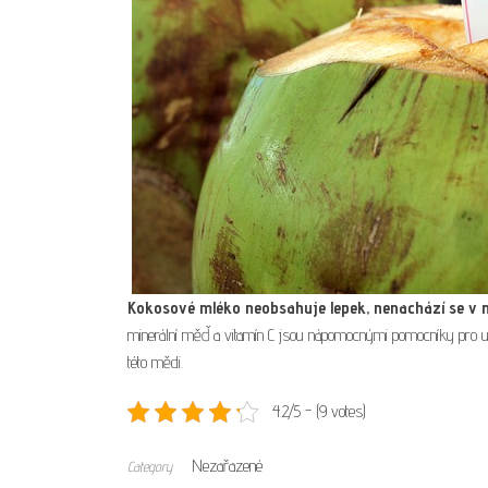
Kokosové mléko neobsahuje lepek, nenachází se v m
minerální měď a vitamín C jsou nápomocnými pomocníky pro 
této mědi.
4.2/5 - (9 votes)
Nezařazené
Category