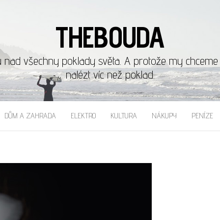
THEBOUDA
u nad všechny poklady světa. A protože my chceme b
nalézt víc než poklad.
DŮM A ZAHRADA
ELEKTRO
KULTURA
NÁKUPY
PENÍZE