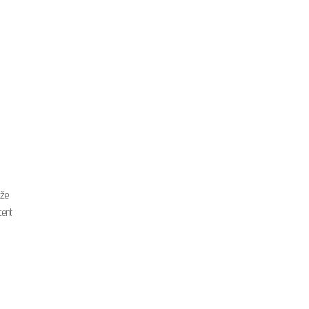
 že
cent