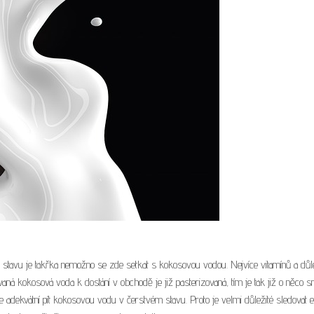
ím stavu je takřka nemožno se zde setkat s kokosovou vodou. Nejvíce vitamínů a důl
ná kokosová voda k dostání v obchodě je již pasterizovaná, tím je tak již o něco s
 adekvátní pít kokosovou vodu v čerstvém stavu. Proto je velmi důležité sledovat e