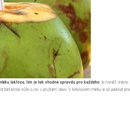
léku laktóza, tím je tak vhodné opravdu pro každého
. Je rovněž známo,
udržení lidské kůže a cév v pružném stavu. V kokosovém mléku je až padesát pro