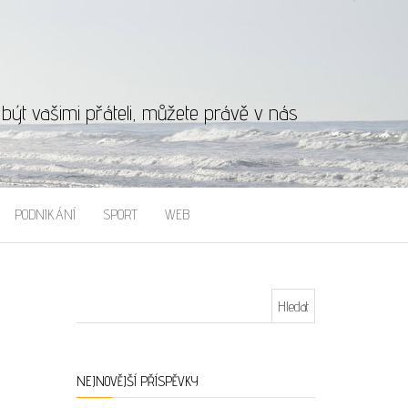
ýt vašimi přáteli, můžete právě v nás
PODNIKÁNÍ
SPORT
WEB
Vyhledávání
NEJNOVĚJŠÍ PŘÍSPĚVKY