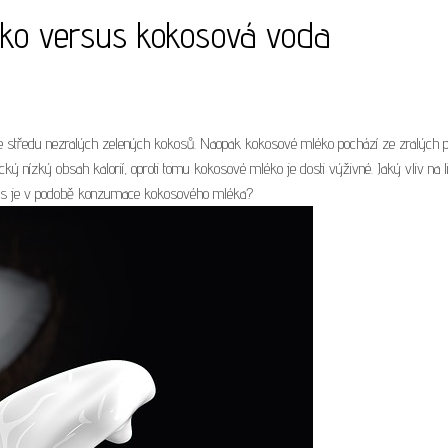
ko versus kokosová voda
ze středu nezralých zelených kokosů. Naopak kokosové mléko pochází ze zralých 
cký nízký obsah kalorií, oproti tomu kokosové mléko je dosti výživné. Jaký vliv na 
mus je v podobě konzumace kokosového mléka?