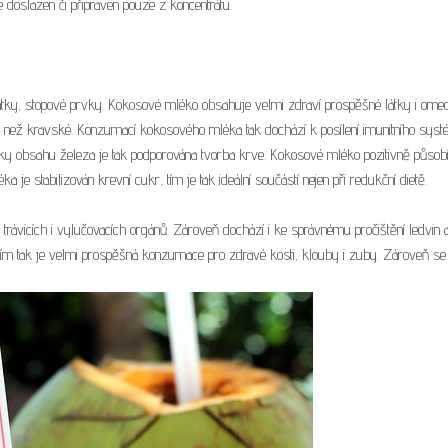
e doslazen či připraven pouze z koncentrátu.
látky, stopové prvky. Kokosové mléko obsahuje velmi zdraví prospěšné látky i ome
ě než kravské. Konzumací kokosového mléka tak dochází k posílení imunitního syst
Díky obsahu železa je tak podporována tvorba krve. Kokosové mléko pozitivně působ
 stabilizován krevní cukr, tím je tak ideální součástí nejen při redukční dietě.
rávicích i vylučovacích orgánů. Zároveň dochází i ke správnému pročištění ledvin 
tím tak je velmi prospěšná konzumace pro zdravé kosti, klouby i zuby. Zároveň se