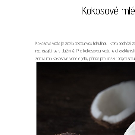
Kokosové mlé
Kokosová voda je zcela bezbarvou tekutinou, která pochází 
nacházející se v dužnině. Pro kokosovou vodu je charakteristi
zdraví má kokosová voda a jaký přínos pro lidský organis