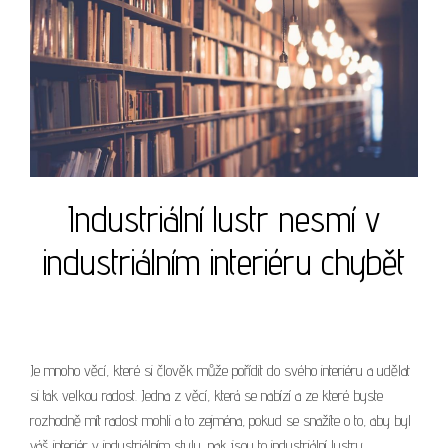
Industriální lustr nesmí v
industriálním interiéru chybět
Je mnoho věcí, které si člověk může pořídit do svého interiéru a udělat
si tak velkou radost. Jedna z věcí, která se nabízí a ze které byste
rozhodně mít radost mohli a to zejména, pokud se snažíte o to, aby byl
váš interiér v industriálním stylu, pak jsou to industriální lustry.