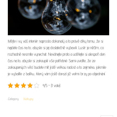
Mějte i vy váš interiér naprosto dokonalý a to právě díky tomu, že si
najdete čas na to, abyste si jej dostatečně vybavili. Lustr je něčím, co
rozhodně nesmíte vynechat. Neváhejte proto a udělejte si alespoň den
čas na to, abyste si zakoupili vše potřebné. Sami uvidíte, že ze
zakoupených věcí budete mít jistě velkou radost a to zejména, jakmile
je vybalíte z balíku, který vám jistě dorazí již velmi brzy po objednání.
4/5 - (1 vote)
Category
Nákupy