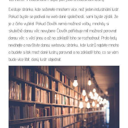
Existuje stránka, kde seženete mnohem více, než jeden
industriální lustr
.
Pokud byste se podívali na web dané společnosti, sami byste zjistili, že
je z čeho vybírat. Pokud člověk nemá možnost volby, mnohdy si
skutečně danou věc nevybere. Člověk potřebuje mít možnost porovnat
danou věc s věcí jinou a až na základě toho se rozhodnout. Proto tedy
neváhejte a navštivte danou webovou stránku, kde lustrů najdete mnoho
a budete si tak moct dané lustry porovnat a na základě toho, co se vám
bude více líbit, daný lustr objednat.