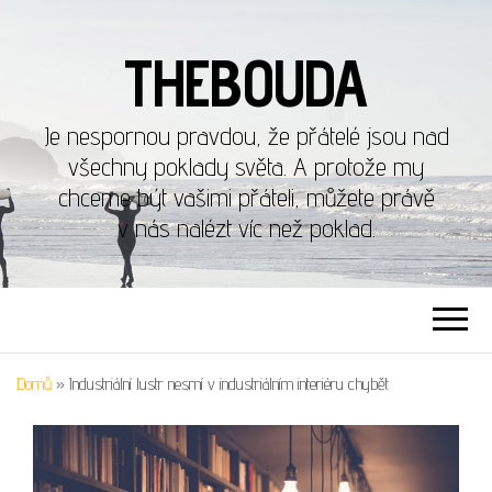
THEBOUDA
Je nespornou pravdou, že přátelé jsou nad
všechny poklady světa. A protože my
chceme být vašimi přáteli, můžete právě
v nás nalézt víc než poklad.
Domů
»
Industriální lustr nesmí v industriálním interiéru chybět