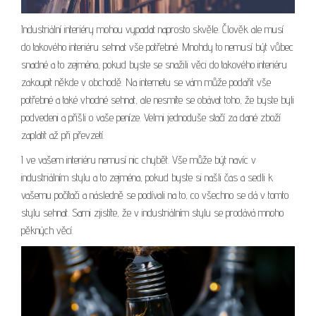
Industriální interiéry mohou vypadat naprosto skvěle. Člověk ale musí
do takového interiéru sehnat vše potřebné. Mnohdy to nemusí být vůbec
snadné a to zejména, pokud byste se snažili věci do takového interiéru
zakoupit někde v obchodě. Na internetu se vám může podařit vše
potřebné a také vhodné sehnat, ale nesmíte se obávat toho, že byste byli
podvedeni a přišli o vaše peníze. Velmi jednoduše stačí za dané zboží
zaplatit až při převzetí.
I ve vašem interiéru nemusí nic chybět. Vše může být navíc v
industriálním stylu a to zejména, pokud byste si našli čas a sedli k
vašemu počítači a následně se podívali na to, co všechno se dá v tomto
stylu sehnat. Sami zjistíte, že v industriálním stylu se prodává mnoho
pěkných věcí.